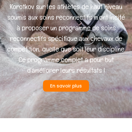
Korotkov sur les athlètes de haut niveau
soumis aux soins reconnectifs m’ont incité
à proposer un programme de soins
reconnectifs spécifique aux chevaux de
compétition, quelle que soit leur discipline.
Ce programme complet a pour but
d’améliorer leurs résultats !
En savoir plus